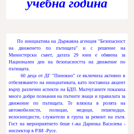
учебна година
По инициатива на Държавна агенция "Безопасност
на движенето по пътищата" и с решение на
Министерски съвет, датата 29 юни е обявена за
Национален ден на безопасността на движение по
пътищата.
60 деца от ДГ "Пинокио" се включиха активно в
отбелязването на инициативата, като поставиха акцент
върху различни аспекти на БДП. Малчуганите показаха
много добри познания на пътните знаци и правилата за
движение по пътищата. Те влязоха в ролята на
автомобилисти, полицаи, медици, пешеходци,
велосипедисти, служители в група за ремонт на пътя.
Гост на мероприятието беше г-жа Даринка Василева -
инспектор в РЗИ -Русе.