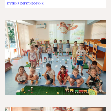
пътния регулировчик.