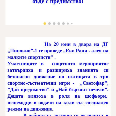
бъде с предимство!
На 20 юни в двора на ДГ
„Пинокио”-1 се проведе „Еко Рали - алея на
малките спортисти” .
Участниците в спортното мероприятие
затвърдиха и разшириха знанията си
безопасно движение по пътищата в три
спортно-състезателни игри - „Светофар”,
”Дай предимство” и „Най-бързият печели”.
Децата влязоха в роля на шофьори,
пешеходци и водачи на коли със специален
режим на движение.
В дейността активно се включиха и