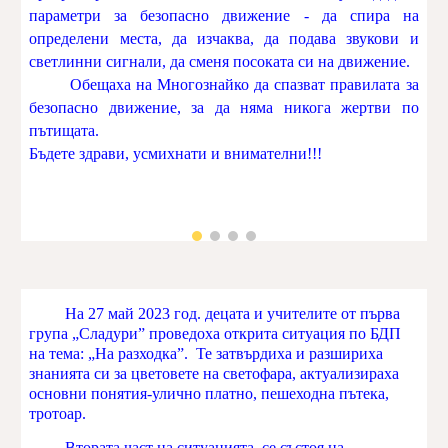
параметри за безопасно движение - да спира на
определени места, да изчаква, да подава звукови и
светлинни сигнали, да сменя посоката си на движение.
Обещаха на Многознайко да спазват правилата за
безопасно движение, за да няма никога жертви по
пътищата.
Бъдете здрави, усмихнати и внимателни!!!
На 27 май 2023 год. децата и учителите от първа
група „Сладури” проведоха открита ситуация по БДП
на тема: „На разходка”. Те затвърдиха и разшириха
знанията си за цветовете на светофара, актуализираха
основни понятия-улично платно, пешеходна пътека,
тротоар.
Втората част на ситуацията се състоя на