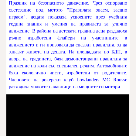
Празник на безопасното движение. Чрез оспорвано
състезание под мотото "Правилата знаем, заедно
играем", децата показаха усвоените през учебната
година знания и умения на правилата за улично
движение. В района на детската градина деца раздадоха
ръчно изработени флайери на участниците в
движението и ги призоваха да спазват правилата, за да
запазят живота на децата. На площадката по БДП, в
двора на градината, бяха демонстрирани правилата за
движение на коли със специален режим. Автомобилите
бяха екологично чисти, изработени от родителите.
Членовете на рокерски клуб Lowlanders MC Rousse
разходиха малките палавници на мощните си мотори.