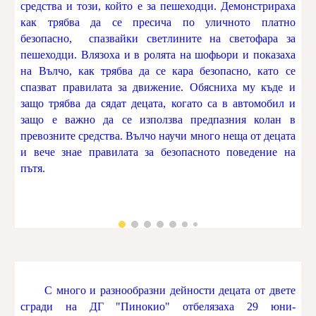
средства и този, който е за пешеходци. Демонстрираха
как трябва да се пресича по уличното платно
безопасно, спазвайки светлините на светофара за
пешеходци. Влязоха и в ролята на шофьори и показаха
на Вълчо, как трябва да се кара безопасно, като се
спазват правилата за движение. Обясниха му къде и
защо трябва да сядат децата, когато са в автомобил и
защо е важно да се използва предпазния колан в
превозните средства. Вълчо научи много неща от децата
и вече знае правилата за безопасното поведение на
пътя.
С много и разнообразни дейности децата от двете
сгради на ДГ "Пинокио" отбелязаха 29 юни-