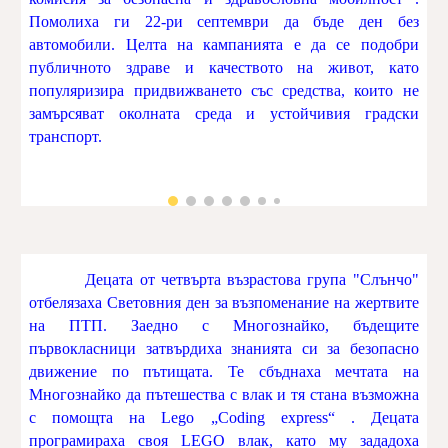
Помолиха ги 22-ри септември да бъде ден без
автомобили. Целта на кампанията е да се подобри
публичното здраве и качеството на живот, като
популяризира придвижването със средства, които не
замърсяват околната среда и устойчивия градски
транспорт.
Децата от четвърта възрастова група "Слънчо"
отбелязаха Световния ден за възпоменание на жертвите
на ПТП. Заедно с Многознайко, бъдещите
първокласници затвърдиха знанията си за безопасно
движение по пътищата. Те сбъднаха мечтата на
Многознайко да пътешества с влак и тя стана възможна
с помощта на Lego „Coding express“ . Децата
програмираха своя LEGO влак, като му зададоха