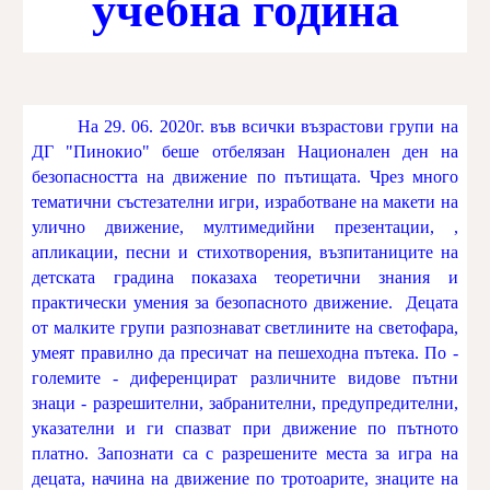
учебна година
На 29. 06. 2020г. във всички възрастови групи на
ДГ "Пинокио" беше отбелязан Национален ден на
безопасността на движение по пътищата. Чрез много
тематични състезателни игри, изработване на макети на
улично движение, мултимедийни презентации, ,
апликации, песни и стихотворения, възпитаниците на
детската градина показаха теоретични знания и
практически умения за безопасното движение. Децата
от малките групи разпознават светлините на светофара,
умеят правилно да пресичат на пешеходна пътека. По -
големите - диференцират различните видове пътни
знаци - разрешителни, забранителни, предупредителни,
указателни и ги спазват при движение по пътното
платно. Запознати са с разрешените места за игра на
децата, начина на движение по тротоарите, знаците на