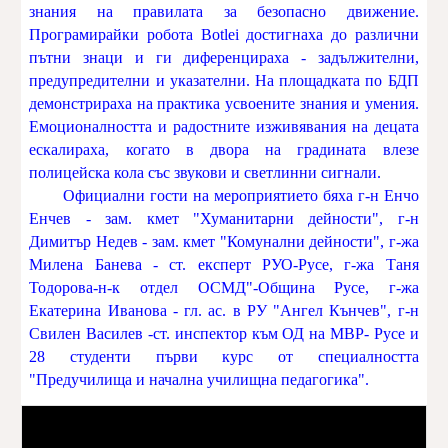
знания на правилата за безопасно движение.
Програмирайки робота Botlеi достигнаха до различни
пътни знаци и ги диференцираха - задължителни,
предупредителни и указателни. На площадката по БДП
демонстрираха на практика усвоените знания и умения.
Емоционалността и радостните изживявания на децата
ескалираха, когато в двора на градината влезе
полицейска кола със звукови и светлинни сигнали.
Официални гости на мероприятието бяха г-н Енчо
Енчев - зам. кмет "Хуманитарни дейности", г-н
Димитър Недев - зам. кмет "Комунални дейности", г-жа
Милена Банева - ст. експерт РУО-Русе, г-жа Таня
Тодорова-н-к отдел ОСМД"-Община Русе, г-жа
Екатерина Иванова - гл. ас. в РУ "Ангел Кънчев", г-н
Свилен Василев -ст. инспектор към ОД на МВР- Русе и
28 студенти първи курс от специалността
"Предучилища и начална училищна педагогика".