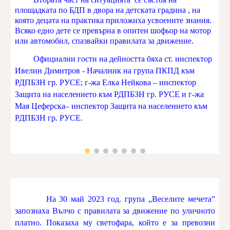
площадката по БДП в двора на детската градина , на
която децата на практика приложиха усвоените знания.
Всяко едно дете се превърна в опитен шофьор на мотор
или автомобил, спазвайки правилата за движение.
Официални гости на дейността бяха ст. инспектор
Ивелин Димитров - Началник на група ПКПД към
РДПБЗН гр. РУСЕ; г-жа Елка Нейкова – инспектор
Защита на населението към РДПБЗН гр. РУСЕ и г-жа
Мая Цеферска– инспектор Защита на населението към
РДПБЗН гр. РУСЕ.
На 30 май 2023 год. група „Веселите мечета”
запознаха Вълчо с правилата за движение по уличното
платно. Показаха му светофара, който е за превозни