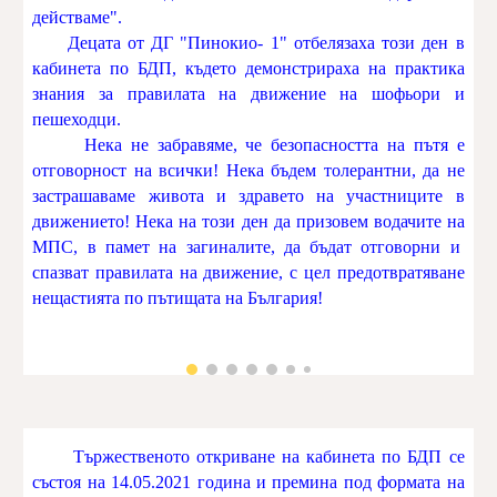
действаме".
Децата от ДГ "Пинокио- 1" отбелязаха този ден в
кабинета по БДП, където демонстрираха на практика
знания за правилата на движение на шофьори и
пешеходци.
Нека не забравяме, че безопасността на пътя е
отговорност на всички! Нека бъдем толерантни, да не
застрашаваме живота и здравето на участниците в
движението! Нека на този ден да призовем водачите на
МПС, в памет на загиналите, да бъдат отговорни и
спазват правилата на движение, с цел предотвратяване
нещастията по пътищата на България!
Тържественото откриване на кабинета по БДП се
състоя на 14.05.2021 година и премина под формата на