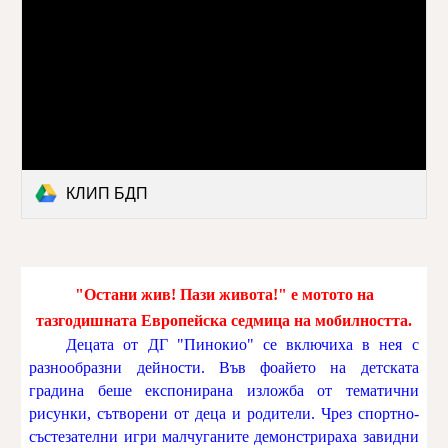
КЛИП БДП
"Остани жив! Пази живота!" е мотото на
тазгодишната Европейска седмица на мобилността.
Децата от ДГ "Пинокио" се включиха в нея с
разнообразни дейности. Във фоайето на детската
градина беше експонирана изложба от тематични
рисунки, сътворени от деца и родители. Чрез спортно-
състезателни игри малчуганите демонстрираха завидни