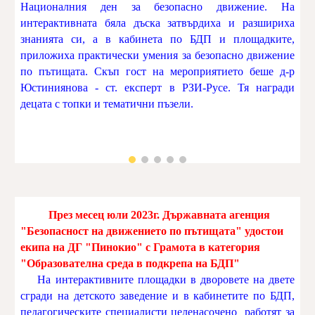
Националния ден за безопасно движение. На
интерактивната бяла дъска затвърдиха и разшириха
знанията си, а в кабинета по БДП и площадките,
приложиха практически умения за безопасно движение
по пътищата. Скъп гост на мероприятието беше д-р
Юстиниянова - ст. експерт в РЗИ-Русе. Тя награди
децата с топки и тематични пъзели.
През месец юли 2023г. Държавната агенция
"Безопасност на движението по пътищата" удостои
екипа на ДГ "Пинокио" с Грамота в категория
"Образователна среда в подкрепа на БДП"
На интерактивните площадки в дворовете на двете
сгради на детското заведение и в кабинетите по БДП,
педагогическите специалисти целенасочено работят за