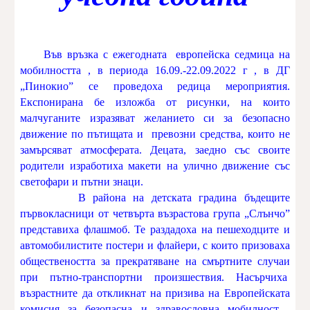
Във връзка с ежегодната европейска седмица на
мобилността , в периода 16.09.-22.09.2022 г , в ДГ
„Пинокио” се проведоха редица мероприятия.
Експонирана бе изложба от рисунки, на които
малчуганите изразяват желанието си за безопасно
движение по пътищата и превозни средства, които не
замърсяват атмосферата. Децата, заедно със своите
родители изработиха макети на улично движение със
светофари и пътни знаци.
В района на детската градина бъдещите
първокласници от четвърта възрастова група „Слънчо”
представиха флашмоб. Те раздадоха на пешеходците и
автомобилистите постери и флайери, с които призоваха
обществеността за прекратяване на смъртните случаи
при пътно-транспортни произшествия. Насърчиха
възрастните да откликнат на призива на Европейската
комисия за безопасна и здравословна мобилност .