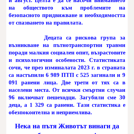
и август. Целта е да се насочи вниманието
на обществото към проблемите на
безопасното придвижване и необходимостта
от спазването на правилата.
Децата са рискова група за
възникване на пътнотранспортни травми
поради малкия социален опит, възрастовите
и психологични особености. Статистиката
сочи, че през изминалата 2023 г. в страната
са настъпили 6 989 ПТП с 525 загинали и 9
091 ранени лица. Две трети от тях са в
населени места. От всички смъртни случаи
96 включват пешеходци. Загубили сме 30
деца, а 1 329 са ранени. Тази статистика е
обезпокоителна и неприемлива.
Нека на пътя Животът винаги да