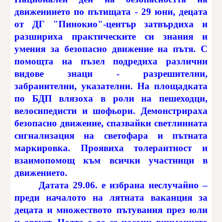
движениието по пътищата - 29 юни, децата
от ДГ "Пинокио"-център затвърдиха и
разшириха практическите си знания и
умения за безопасно движение на пътя. С
помощта на пъзел подредиха различни
видове знаци - разрешителни,
забранителни, указателни. На площадката
по БДП влязоха в роли на пешеходци,
велосипедисти и шофьори. Демонстрираха
безопасно движение, спазвайки светлинната
сигнализация на светофара и пътната
маркировка. Проявиха толерантност и
взаимопомощ към всички участници в
движението.
Датата 29.06. е избрана неслучайно –
преди началото на лятната ваканция за
децата и множеството пътувания през юли